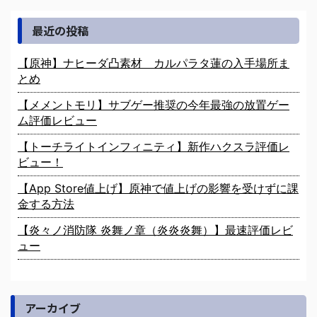
最近の投稿
【原神】ナヒーダ凸素材 カルパラタ蓮の入手場所ま
とめ
【メメントモリ】サブゲー推奨の今年最強の放置ゲー
ム評価レビュー
【トーチライトインフィニティ】新作ハクスラ評価レ
ビュー！
【App Store値上げ】原神で値上げの影響を受けずに課
金する方法
【炎々ノ消防隊 炎舞ノ章（炎炎炎舞）】最速評価レビ
ュー
アーカイブ