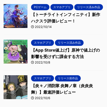
PCゲーム
スマホアプリ
リリース済み作品
【トーチライトインフィニティ】新作
ハクスラ評価レビュー！
2022/10/14
スマホアプリ
リリース済み作品
【App Store値上げ】原神で値上げの
影響を受けずに課金する方法
2022/10/8
スマホアプリ
リリース前作品
【炎々ノ消防隊 炎舞ノ章（炎炎炎
舞）】最速評価レビュー
2022/10/6