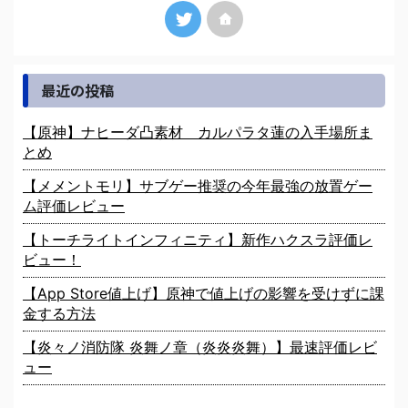
最近の投稿
【原神】ナヒーダ凸素材 カルパラタ蓮の入手場所ま
とめ
【メメントモリ】サブゲー推奨の今年最強の放置ゲー
ム評価レビュー
【トーチライトインフィニティ】新作ハクスラ評価レ
ビュー！
【App Store値上げ】原神で値上げの影響を受けずに課
金する方法
【炎々ノ消防隊 炎舞ノ章（炎炎炎舞）】最速評価レビ
ュー