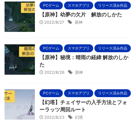
PCゲーム
スマホアプリ
リリース済み作品
【原神】幼夢の欠片 解放のしかた
2022/8/27
原神
PCゲーム
スマホアプリ
リリース済み作品
【原神】秘境：晴雨の経緯 解放のしか
た
2022/8/26
原神
PCゲーム
スマホアプリ
リリース済み作品
【幻塔】チェイサーの入手方法とフォ
ーラッツ周回ルート
2022/8/23
幻塔