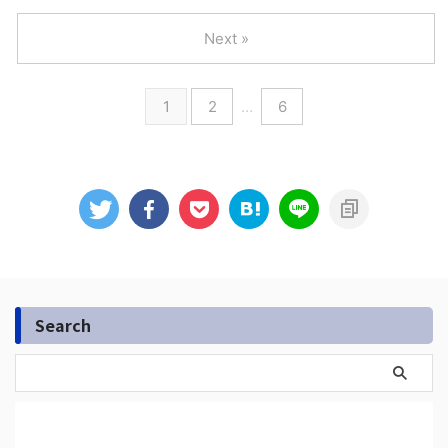
Next »
1
2
…
6
Search