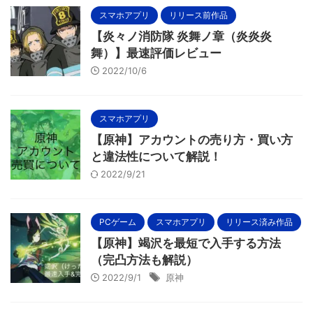
スマホアプリ
リリース前作品
【炎々ノ消防隊 炎舞ノ章（炎炎炎
舞）】最速評価レビュー
2022/10/6
スマホアプリ
【原神】アカウントの売り方・買い方
と違法性について解説！
2022/9/21
PCゲーム
スマホアプリ
リリース済み作品
【原神】竭沢を最短で入手する方法
（完凸方法も解説）
2022/9/1
原神