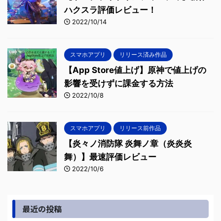
ハクスラ評価レビュー！
2022/10/14
スマホアプリ
リリース済み作品
【App Store値上げ】原神で値上げの
影響を受けずに課金する方法
2022/10/8
スマホアプリ
リリース前作品
【炎々ノ消防隊 炎舞ノ章（炎炎炎
舞）】最速評価レビュー
2022/10/6
最近の投稿