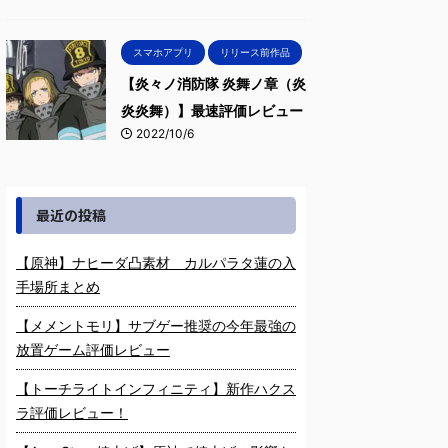
スマホアプリ
リリース前作品
【炎々ノ消防隊 炎舞ノ章（炎
炎炎舞）】最速評価レビュー
2022/10/6
最近の投稿
【原神】ナヒーダ凸素材 カルパラタ蓮の入
手場所まとめ
【メメントモリ】サブゲー推奨の今年最強の
放置ゲーム評価レビュー
【トーチライトインフィニティ】新作ハクス
ラ評価レビュー！