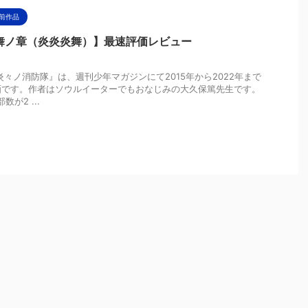
前作品
舞ノ章（炎炎炎舞）】最速評価レビュー
炎々ノ消防隊』は、週刊少年マガジンにて2015年から2022年まで
画です。作者はソウルイーターでもおなじみの大久保篤先生です。
が2 ...