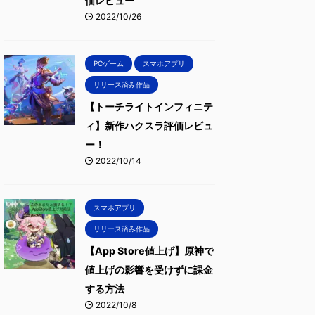
価レビュー
2022/10/26
PCゲーム
スマホアプリ
リリース済み作品
【トーチライトインフィニテ
ィ】新作ハクスラ評価レビュ
ー！
2022/10/14
スマホアプリ
リリース済み作品
【App Store値上げ】原神で
値上げの影響を受けずに課金
する方法
2022/10/8