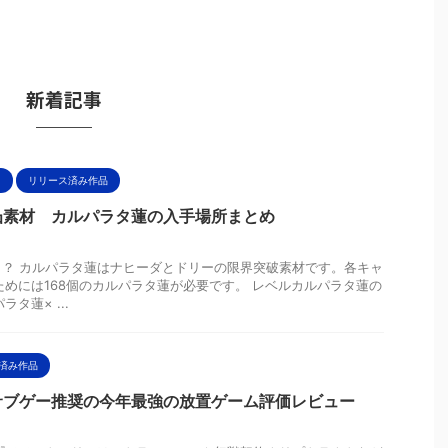
新着記事
リ
リリース済み作品
凸素材 カルパラタ蓮の入手場所まとめ
？ カルパラタ蓮はナヒーダとドリーの限界突破素材です。各キャ
ためには168個のカルパラタ蓮が必要です。 レベルカルパラタ蓮の
タ蓮× ...
済み作品
サブゲー推奨の今年最強の放置ゲーム評価レビュー