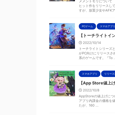
メメントモリについて 
ヒット作をリリースして
すが、放置少女やAFKアリ
PCゲーム
スマホアプ
【トーチライトイ
2022/10/14
トーチライトシリーズとは
がPC向けにリリースさ
系のゲームです。『To ..
スマホアプリ
リリース
【App Store
2022/10/8
AppStoreの値上げにつ
アプリ内課金の価格を値
たが、160 ...