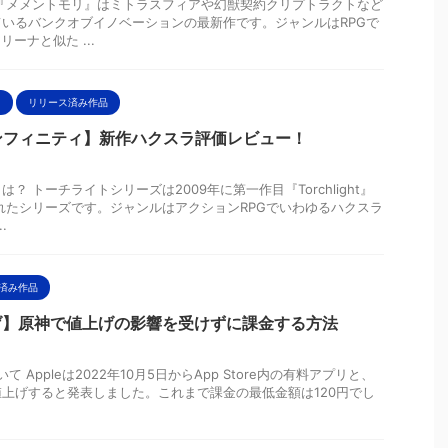
『メメントモリ』はミトラスフィアや幻獣契約クリプトラクトなど
いるバンクオブイノベーションの最新作です。ジャンルはRPGで
ーナと似た ...
リ
リリース済み作品
ンフィニティ】新作ハクスラ評価レビュー！
？ トーチライトシリーズは2009年に第一作目『Torchlight』
れたシリーズです。ジャンルはアクションRPGでいわゆるハクスラ
.
済み作品
値上げ】原神で値上げの影響を受けずに課金する方法
いて Appleは2022年10月5日からApp Store内の有料アプリと、
上げすると発表しました。これまで課金の最低金額は120円でし