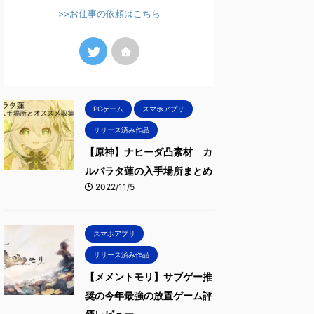
>>お仕事の依頼はこちら
PCゲーム
スマホアプリ
リリース済み作品
【原神】ナヒーダ凸素材 カ
ルパラタ蓮の入手場所まとめ
2022/11/5
スマホアプリ
リリース済み作品
【メメントモリ】サブゲー推
奨の今年最強の放置ゲーム評